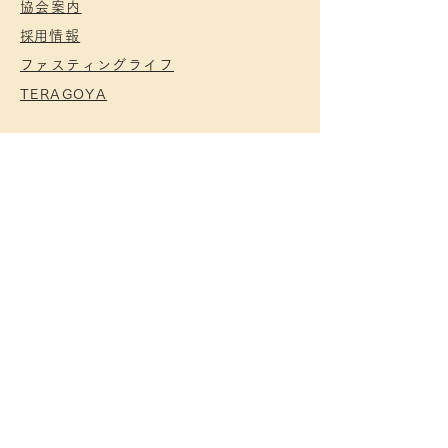
協会案内
​採用情報
ファスティングライフ
TERAGOYA
ADDRESS
本部事務局〒130-0022
墨田区江東橋2-3-11
ぺルナ錦糸町
フリーダイヤル：
0120-954-025
TEL:
03-6659-3715
FAX:
03-6659-3681
MAIL：
info@fasting.bz