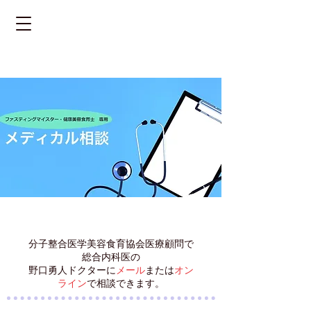
分子整合医学美容食育協会医療顧問で
総合内科医の
野口勇人ドクターに
メール
または
オン
ライン
で相談できます。