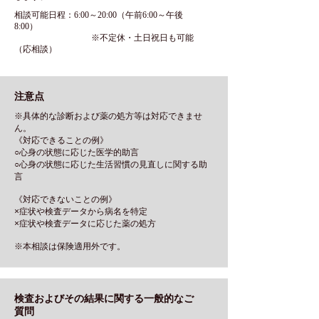
相談可能日程：
6:00～20:00（午前6:00～午後
8:00）
※不定休・土日祝日も可能
（応相談）
注意点
※具体的な診断および薬の処方等は対応できませ
ん。
《対応できることの例》
○心身の状態に応じた医学的助言
○心身の状態に応じた生活習慣の見直しに関する助
言
《対応できないことの例》
×症状や検査データから病名を特定
×症状や検査データに応じた薬の処方
※本相談は保険適用外です。
検査およびその結果に関する一般的なご
質問