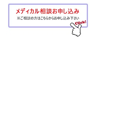
お申込み後の流れについて
※相談料のご請求はメール相談の場合はご相談内容
の受領後、オンラインの場合はご相談前日にご請求
させていただきます。
※こちらのホームページでは仮申し込みとしてお申
込みをしていただきます。
ご相談に必要な生活習慣に関する質問内容や日程な
どは別途ご案内させていただきます。
※ファスティングマイスターまたは健康美容食育士
年会費をお支払いいただけておりませんとこちらの
相談はできかねます。
更新料をお支払いいただいていない方は協会より年
会費のご案内を差し上げます。
更新完了次第、ご相談へ進んでいただきます。