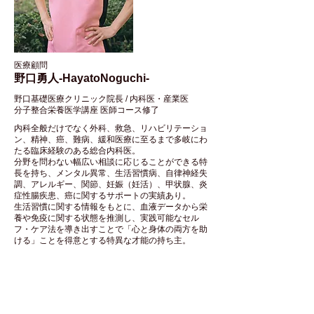
医療顧問
野口勇人-HayatoNoguchi-
野口基礎医療クリニック院長 / 内科医・産業医
分子整合栄養医学講座 医師コース修了
内科全般だけでなく外科、救急、リハビリテーショ
ン、精神、癌、難病、緩和医療に至るまで多岐にわ
たる臨床経験のある総合内科医。
分野を問わない幅広い相談に応じることができる特
長を持ち、メンタル異常、生活習慣病、自律神経失
調、アレルギー、関節、妊娠（妊活）、甲状腺、炎
症性腸疾患、癌に関するサポートの実績あり。
生活習慣に関する情報をもとに、血液データから栄
養や免疫に関する状態を推測し、実践可能なセル
フ・ケア法を導き出すことで「心と身体の両方を助
ける」ことを得意とする特異な才能の持ち主。